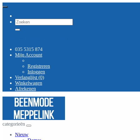
Gratis verzending vanaf 30 euro
035 5315 874
Mijn Account
Registreren
Inloggen
Verlanglijst (0)
Winkelwagen
Afrekenen
categorieën
Nieuw