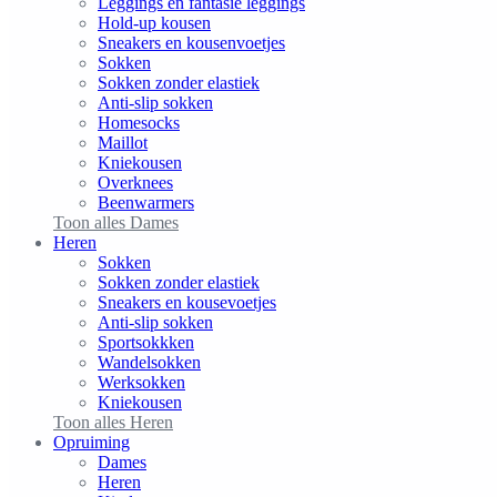
Leggings en fantasie leggings
Hold-up kousen
Sneakers en kousenvoetjes
Sokken
Sokken zonder elastiek
Anti-slip sokken
Homesocks
Maillot
Kniekousen
Overknees
Beenwarmers
Toon alles Dames
Heren
Sokken
Sokken zonder elastiek
Sneakers en kousevoetjes
Anti-slip sokken
Sportsokkken
Wandelsokken
Werksokken
Kniekousen
Toon alles Heren
Opruiming
Dames
Heren