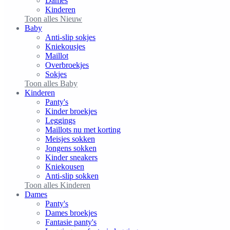
Dames
Kinderen
Toon alles Nieuw
Baby
Anti-slip sokjes
Kniekousjes
Maillot
Overbroekjes
Sokjes
Toon alles Baby
Kinderen
Panty's
Kinder broekjes
Leggings
Maillots nu met korting
Meisjes sokken
Jongens sokken
Kinder sneakers
Kniekousen
Anti-slip sokken
Toon alles Kinderen
Dames
Panty's
Dames broekjes
Fantasie panty's