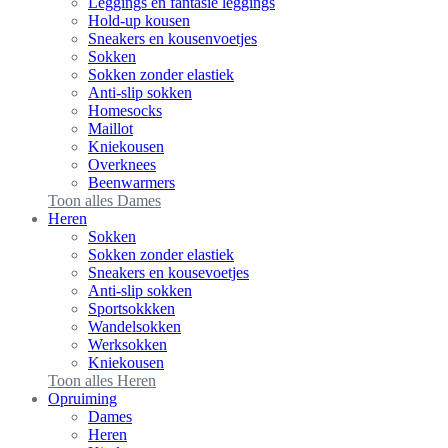
Leggings en fantasie leggings
Hold-up kousen
Sneakers en kousenvoetjes
Sokken
Sokken zonder elastiek
Anti-slip sokken
Homesocks
Maillot
Kniekousen
Overknees
Beenwarmers
Toon alles Dames
Heren
Sokken
Sokken zonder elastiek
Sneakers en kousevoetjes
Anti-slip sokken
Sportsokkken
Wandelsokken
Werksokken
Kniekousen
Toon alles Heren
Opruiming
Dames
Heren