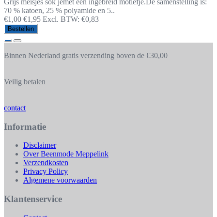
Grijs meisjes sok jemet een ingebreid motiefje.De samenstelling is:
70 % katoen, 25 % polyamide en 5..
€1,00
€1,95
Excl. BTW: €0,83
Bestellen
Binnen Nederland gratis verzending boven de €30,00
Veilig betalen
contact
Informatie
Disclaimer
Over Beenmode Meppelink
Verzendkosten
Privacy Policy
Algemene voorwaarden
Klantenservice