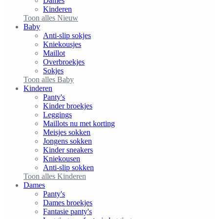
Dames
Kinderen
Toon alles Nieuw
Baby
Anti-slip sokjes
Kniekousjes
Maillot
Overbroekjes
Sokjes
Toon alles Baby
Kinderen
Panty's
Kinder broekjes
Leggings
Maillots nu met korting
Meisjes sokken
Jongens sokken
Kinder sneakers
Kniekousen
Anti-slip sokken
Toon alles Kinderen
Dames
Panty's
Dames broekjes
Fantasie panty's