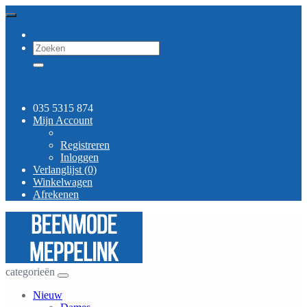
Gratis verzending vanaf 30 euro
035 5315 874
Mijn Account
Registreren
Inloggen
Verlanglijst (0)
Winkelwagen
Afrekenen
categorieën
Nieuw