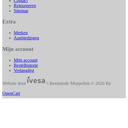
Contact
Retourneren
Sitemap
Extra
Merken
Aanbiedingen
Mijn account
Mijn account
Bestelhistorie
Verlanglijst
Website door
\\ Beenmode Meppelink © 2026 By
OpenCart