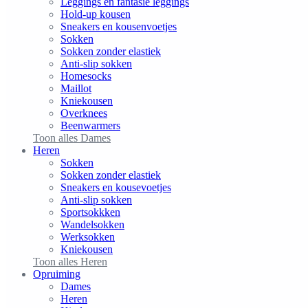
Leggings en fantasie leggings
Hold-up kousen
Sneakers en kousenvoetjes
Sokken
Sokken zonder elastiek
Anti-slip sokken
Homesocks
Maillot
Kniekousen
Overknees
Beenwarmers
Toon alles Dames
Heren
Sokken
Sokken zonder elastiek
Sneakers en kousevoetjes
Anti-slip sokken
Sportsokkken
Wandelsokken
Werksokken
Kniekousen
Toon alles Heren
Opruiming
Dames
Heren