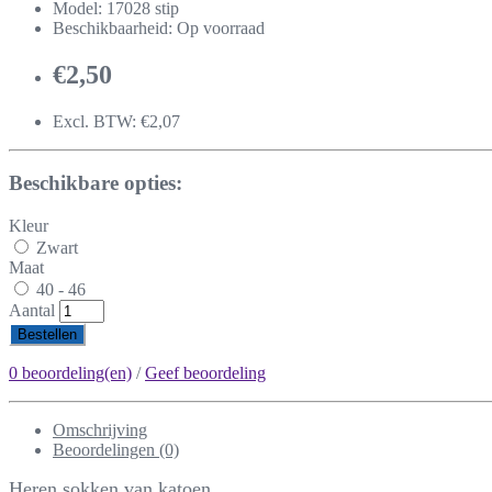
Model: 17028 stip
Beschikbaarheid: Op voorraad
€2,50
Excl. BTW: €2,07
Beschikbare opties:
Kleur
Zwart
Maat
40 - 46
Aantal
Bestellen
0 beoordeling(en)
/
Geef beoordeling
Omschrijving
Beoordelingen (0)
Heren sokken van katoen.