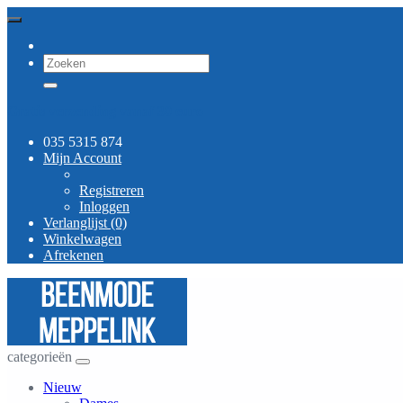
Gratis verzending vanaf 30 euro
035 5315 874
Mijn Account
Registreren
Inloggen
Verlanglijst (0)
Winkelwagen
Afrekenen
categorieën
Nieuw