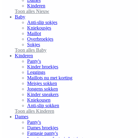
Dames
Kinderen
Toon alles Nieuw
Baby
Anti-slip sokjes
Kniekousjes
Maillot
Overbroekjes
Sokjes
Toon alles Baby
Kinderen
Panty's
Kinder broekjes
Leggings
Maillots nu met korting
Meisjes sokken
Jongens sokken
Kinder sneakers
Kniekousen
Anti-slip sokken
Toon alles Kinderen
Dames
Panty's
Dames broekjes
Fantasie panty's