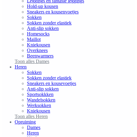
Leggings en fantasie leggings
Hold-up kousen
Sneakers en kousenvoetjes
Sokken
Sokken zonder elastiek
Anti-slip sokken
Homesocks
Maillot
Kniekousen
Overknees
Beenwarmers
Toon alles Dames
Heren
Sokken
Sokken zonder elastiek
Sneakers en kousevoetjes
Anti-slip sokken
Sportsokkken
Wandelsokken
Werksokken
Kniekousen
Toon alles Heren
Opruiming
Dames
Heren