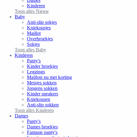
Dames
Kinderen
Toon alles Nieuw
Baby
Anti-slip sokjes
Kniekousjes
Maillot
Overbroekjes
Sokjes
Toon alles Baby
Kinderen
Panty's
Kinder broekjes
Leggings
Maillots nu met korting
Meisjes sokken
Jongens sokken
Kinder sneakers
Kniekousen
Anti-slip sokken
Toon alles Kinderen
Dames
Panty's
Dames broekjes
Fantasie panty's