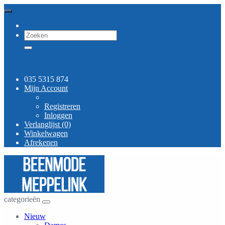
Gratis verzending vanaf 30 euro
035 5315 874
Mijn Account
Registreren
Inloggen
Verlanglijst (0)
Winkelwagen
Afrekenen
categorieën
Nieuw