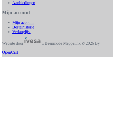
Aanbiedingen
Mijn account
Mijn account
Bestelhistorie
Verlanglijst
Website door
\\ Beenmode Meppelink © 2026 By
OpenCart