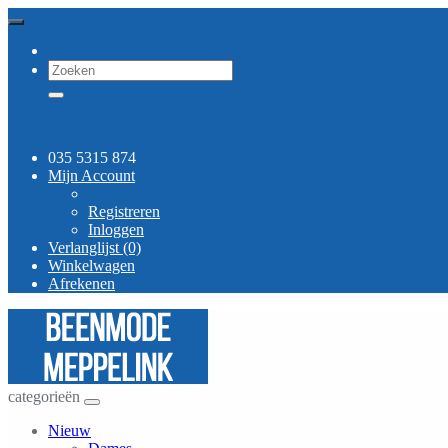
Gratis verzending vanaf 30 euro
035 5315 874
Mijn Account
Registreren
Inloggen
Verlanglijst (0)
Winkelwagen
Afrekenen
categorieën
Nieuw