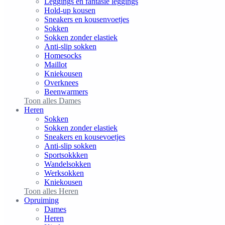
Leggings en fantasie leggings
Hold-up kousen
Sneakers en kousenvoetjes
Sokken
Sokken zonder elastiek
Anti-slip sokken
Homesocks
Maillot
Kniekousen
Overknees
Beenwarmers
Toon alles Dames
Heren
Sokken
Sokken zonder elastiek
Sneakers en kousevoetjes
Anti-slip sokken
Sportsokkken
Wandelsokken
Werksokken
Kniekousen
Toon alles Heren
Opruiming
Dames
Heren