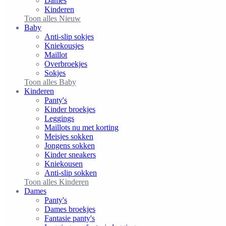
Dames
Kinderen
Toon alles Nieuw
Baby
Anti-slip sokjes
Kniekousjes
Maillot
Overbroekjes
Sokjes
Toon alles Baby
Kinderen
Panty's
Kinder broekjes
Leggings
Maillots nu met korting
Meisjes sokken
Jongens sokken
Kinder sneakers
Kniekousen
Anti-slip sokken
Toon alles Kinderen
Dames
Panty's
Dames broekjes
Fantasie panty's