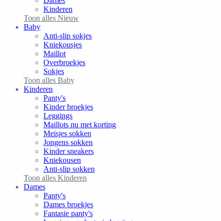
Dames
Kinderen
Toon alles Nieuw
Baby
Anti-slip sokjes
Kniekousjes
Maillot
Overbroekjes
Sokjes
Toon alles Baby
Kinderen
Panty's
Kinder broekjes
Leggings
Maillots nu met korting
Meisjes sokken
Jongens sokken
Kinder sneakers
Kniekousen
Anti-slip sokken
Toon alles Kinderen
Dames
Panty's
Dames broekjes
Fantasie panty's