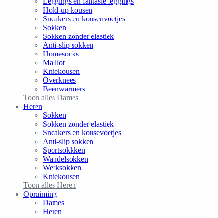
Leggings en fantasie leggings
Hold-up kousen
Sneakers en kousenvoetjes
Sokken
Sokken zonder elastiek
Anti-slip sokken
Homesocks
Maillot
Kniekousen
Overknees
Beenwarmers
Toon alles Dames
Heren
Sokken
Sokken zonder elastiek
Sneakers en kousevoetjes
Anti-slip sokken
Sportsokkken
Wandelsokken
Werksokken
Kniekousen
Toon alles Heren
Opruiming
Dames
Heren