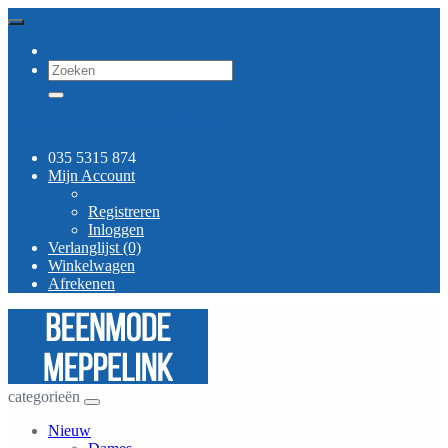
Gratis verzending vanaf 30 euro
035 5315 874
Mijn Account
Registreren
Inloggen
Verlanglijst (0)
Winkelwagen
Afrekenen
categorieën
Nieuw